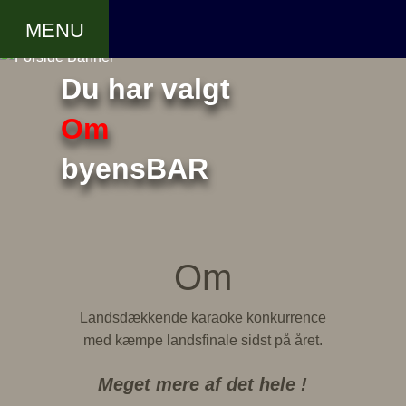
LUK
MENU
Du har valgt
Om
byensBAR
Om
Landsdækkende karaoke konkurrence
med kæmpe landsfinale sidst på året.
Meget mere af det hele !