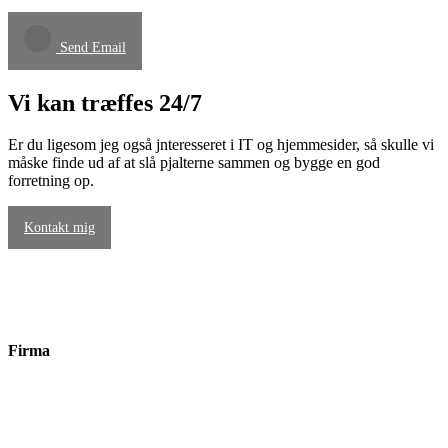
Send Email
Vi kan træffes
24/7
Er du ligesom jeg også jnteresseret i IT og hjemmesider, så skulle vi
måske finde ud af at slå pjalterne sammen og bygge en god
forretning op.
Kontakt mig
Firma
Hjemmeside-Manden
co/ Bruno Holm Pedersen
Sennelsgade 17, 1 th.
8900 Randers