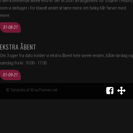
I den kommende week-end er der et stort arrangement for frisører i Hobro
som vi deltager i for blandt andet at lære mere om funky hår farver med
Tlf. 1111
mere.
31-08-21
1111
EKSTRA ÅBENT
Om 3 uger fra dato holder vi ekstra åbent hele week-enden, både lørdag og
søndag fra kl. 10:00 - 17:00
01-09-21
© Template af WowThemes.net.