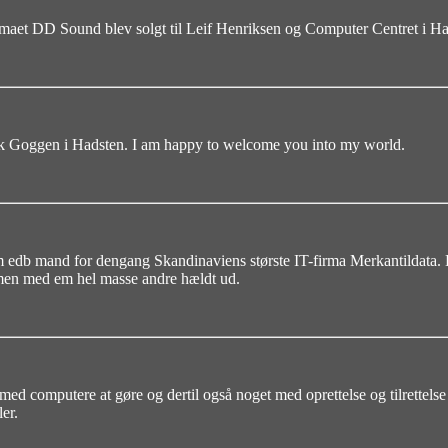
aet DD Sound blev solgt til Leif Henriksen og Computer Centret i Hads
k Goggen i Hadsten. I am happy to welcome you into my world.
som edb mand for dengang Skandinaviens største IT-firma Merkantildata. 
mmen med em hel masse andre hældt ud.
ar med computere at gøre og dertil også noget med oprettelse og tilrettel
er.