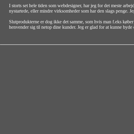
I storts set hele tiden som webdesigner, har jeg for det meste ar
nystartede, eller mindre virksomheder som har den slags penge. Jeg
Slutprodukterne er dog ikke det samme, som hvis man f.eks køber s
henvender sig til netop dine kunder. Jeg er glad for at kunne byd