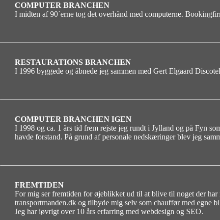
COMPUTER BRANCHEN
I midten af 90`erne tog det overhånd med computerne. Bookingfirm
RESTAURATIONS BRANCHEN
I 1996 byggede og åbnede jeg sammen med Gert Elgaard Discote
COMPUTER BRANCHEN IGEN
I 1998 og ca. 1 års tid frem rejste jeg rundt i Jylland og på Fyn 
havde forstand. På grund af personale nedskæringer blev jeg sa
FREMTIDEN
For mig ser fremtiden for øjeblikket ud til at blive til noget der h
transportmanden.dk og tilbyde mig selv som chauffør med egne bil
Jeg har iøvrigt over 10 års erfarring med webdesign og SEO.