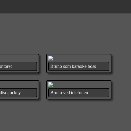
ntoret
Bruno som karaoke boss
disc-jockey
Bruno ved telefonen