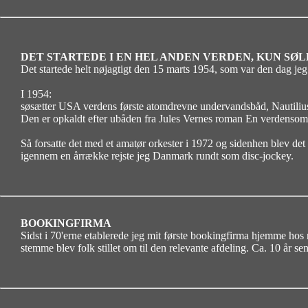
DET STARTEDE I EN HEL ANDEN VERDEN, KUN SØL
Det startede helt nøjagtigt den 15 marts 1954, som var den dag jeg
I 1954:
søsætter USA verdens første atomdrevne undervandsbåd, Nautiliu
Den er opkaldt efter ubåden fra Jules Vernes roman En verdensoms
Så forsatte det med et amatør orkester i 1972 og sidenhen blev d
igennem en årrække rejste jeg Danmark rundt som disc-jockey.
BOOKINGFIRMA
Sidst i 70'erne etablerede jeg mit første bookingfirma hjemme hos 
stemme blev folk stillet om til den relevante afdeling. Ca. 10 år se