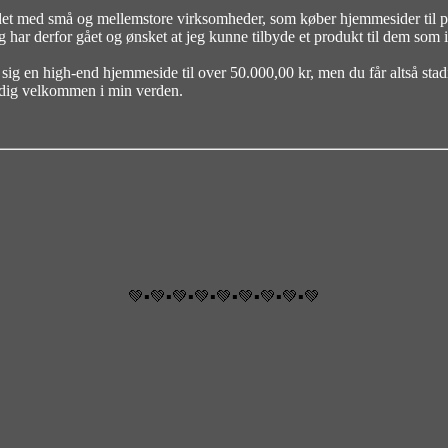
bejdet med små og mellemstore virksomheder, som køber hjemmesider til 
 har derfor gået og ønsket at jeg kunne tilbyde et produkt til dem som 
ig en high-end hjemmeside til over 50.000,00 kr, men du får altså stad
e dig velkommen i min verden.
💚▪️💚▪️💚▪️💚▪️💚▪️💚▪️💚▪️💚▪️💚