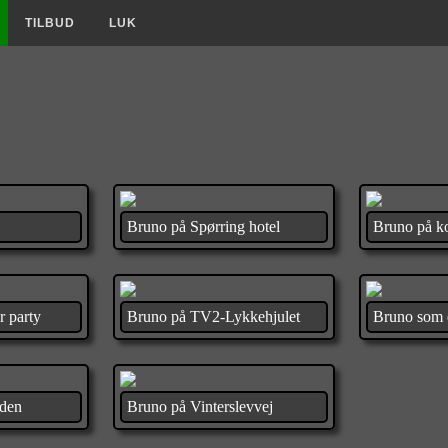
TILBUD
LUK
Bruno på Spørring hotel
Bruno på ko
r party
Bruno på TV2-Lykkehjulet
Bruno som 
rden
Bruno på Vinterslevvej