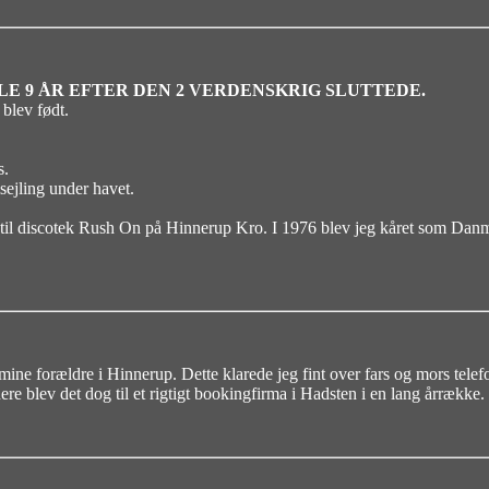
LE 9 ÅR EFTER DEN 2 VERDENSKRIG SLUTTEDE.
 blev født.
s.
ejling under havet.
et til discotek Rush On på Hinnerup Kro. I 1976 blev jeg kåret som D
mine forældre i Hinnerup. Dette klarede jeg fint over fars og mors telef
nere blev det dog til et rigtigt bookingfirma i Hadsten i en lang årrække.